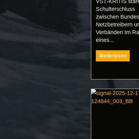
VST‑KRITIS stär
Schulterschluss
zwischen Bundes
Netzbetreibern u
Verbänden Im R
eines...
Weiterlesen