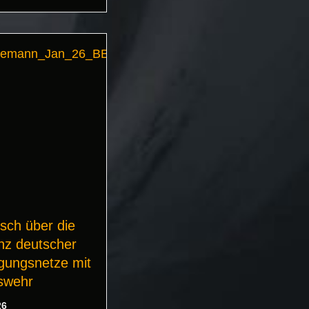
sch über die
enz deutscher
gungsnetze mit
swehr
26