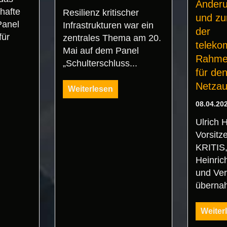
Änder
hafte
Resilienz kritischer
und zu
Panel
Infrastrukturen war ein
der
für
zentrales Thema am 20.
teleko
Mai auf dem Panel
Rahme
„Schulterschluss...
für de
Netza
Weiterlesen
08.04.20
Ulrich 
Vorsitz
KRITIS
Heinric
und Ver
überna
Weiter