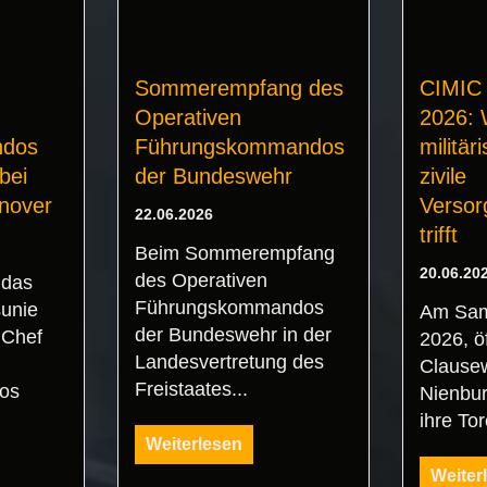
Sommerempfang des
CIMIC
Operativen
2026:
dos
Führungskommandos
militär
bei
der Bundeswehr
zivile
nover
Versor
22.06.2026
trifft
Beim Sommerempfang
20.06.20
des Operativen
 das
Führungskommandos
unie
Am Sams
der Bundeswehr in der
 Chef
2026, ö
Landesvertretung des
Clausew
Freistaates...
os
Nienbu
.
ihre To
Weiterlesen
Weiter