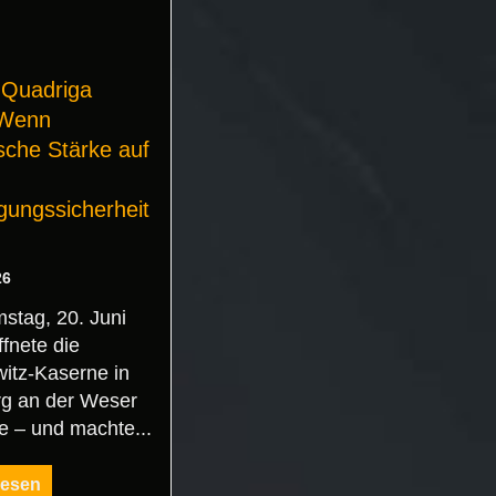
 Quadriga
 Wenn
ische Stärke auf
gungssicherheit
26
tag, 20. Juni
ffnete die
itz-Kaserne in
rg an der Weser
re – und machte...
lesen