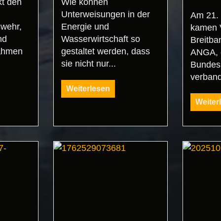
kt den
Wie können
Unterweisungen in der
Am 21.
wehr,
Energie und
kamen V
nd
Wasserwirtschaft so
Breitb
ahmen
gestaltet werden, dass
ANGA, 
sie nicht nur...
Bundes
verband
Weiterlesen
Weiter