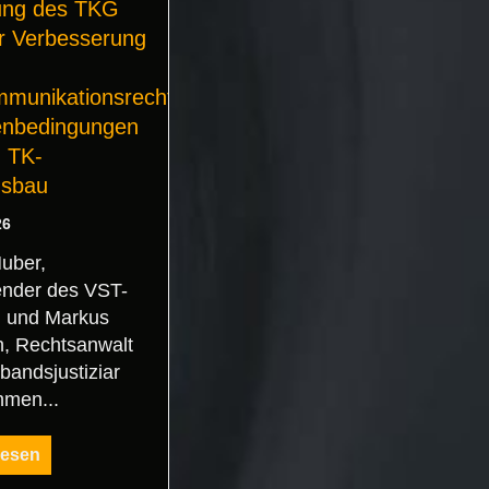
ung des TKG
r Verbesserung
mmunikationsrechtlichen
nbedingungen
n TK-
usbau
26
Huber,
ender des VST-
, und Markus
h, Rechtsanwalt
bandsjustiziar
hmen...
lesen