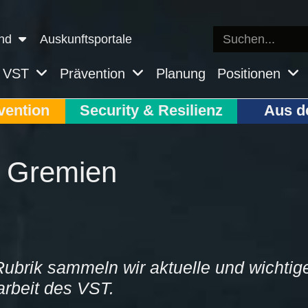
nd
Auskunftsportale
VST
Prävention
Planung
Positionen
vention
Security & Resilienz
Aus d
 Gremien
Rubrik sammeln wir aktuelle und wichti
rbeit des VST.