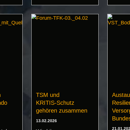
m
TSM und
Austau
ndo
KRITIS‑Schutz
Resili
gehören zusammen
Versor
Bunde
13.02.2026
21.01.20