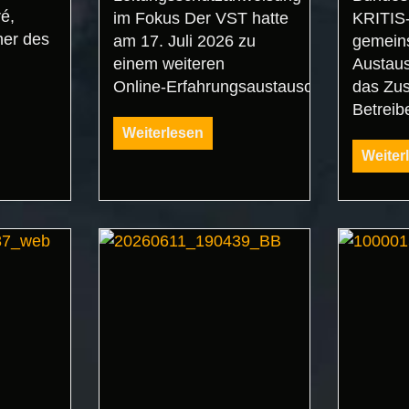
é,
im Fokus Der VST hatte
KRITIS-
her des
am 17. Juli 2026 zu
gemei
einem weiteren
Austaus
Online‑Erfahrungsaustausch...
das Zu
Betreibe
Weiterlesen
Weiter