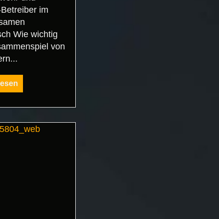
Betreiber im
nsamen
ch Wie wichtig
sammenspiel von
rn...
lesen