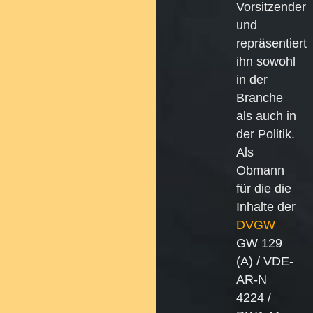
Vorsitzender
und
repräsentiert
ihn sowohl
in der
Branche
als auch in
der Politik.
Als
Obmann
für die die
Inhalte der
DVGW
GW 129
(A) / VDE-
AR-N
4224 /