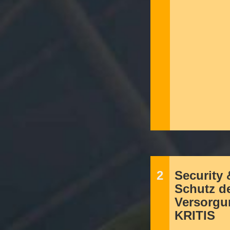
2
Security 
Schutz d
Versorgu
KRITIS