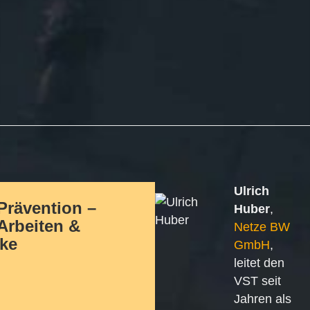
Ulrich
Prävention –
Huber
,
Arbeiten &
Netze BW
ke
GmbH
,
leitet den
VST seit
Jahren als