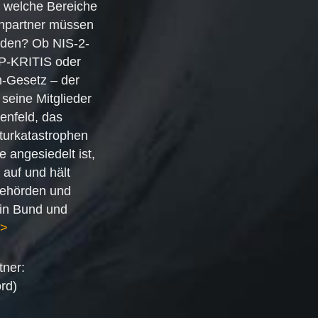
 welche Bereiche
hpartner müssen
rden? Ob NIS-2-
P-KRITIS oder
-Gesetz – der
 seine Mitglieder
enfeld, das
turkatastrophen
 angesiedelt ist,
 auf und hält
Behörden und
 in Bund und
>
tner:
rd)