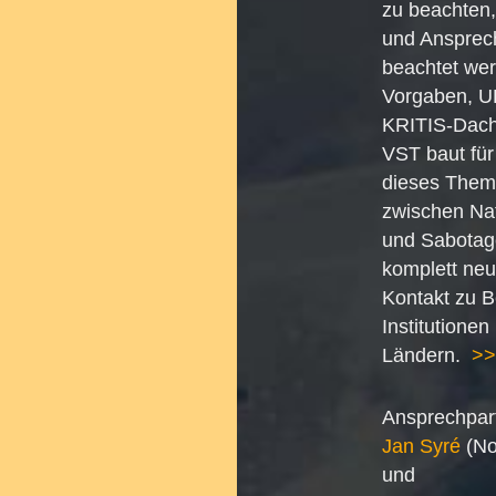
zu beachten,
und Ansprec
beachtet we
Vorgaben, U
KRITIS-Dach
VST baut für
dieses Them
zwischen Na
und Sabotage
komplett neu
Kontakt zu 
Institutionen
Ländern.
>>
Ansprechpar
Jan Syré
(No
und