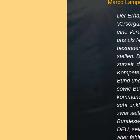
Marco Lampe
Der Erhal
Versorgun
eine Vera
uns als N
besonder
stellen. 
zurzeit, 
Kompete
Bund un
sowie Bu
kommuna
sehr unkl
zwar seit
Bundesw
DEU, sei
aber fehlt