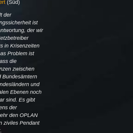
rt
(Süd)
t der
gssicherheit ist
ntwortung, der wir
etzbetreiber
s in Krisenzeiten
Das Problem ist
dass die
nzen zwischen
d Bundesämtern
ndesländern und
len Ebenen noch
ar sind. Es gibt
ens der
ehr den OPLAN
n ziviles Pendant
.