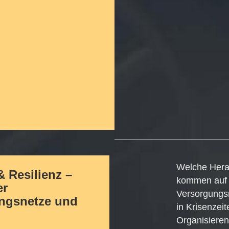
Welche Hera
& Resilienz –
kommen auf
er
Versorgungsn
ngsnetze und
in Krisenzei
Organisieren