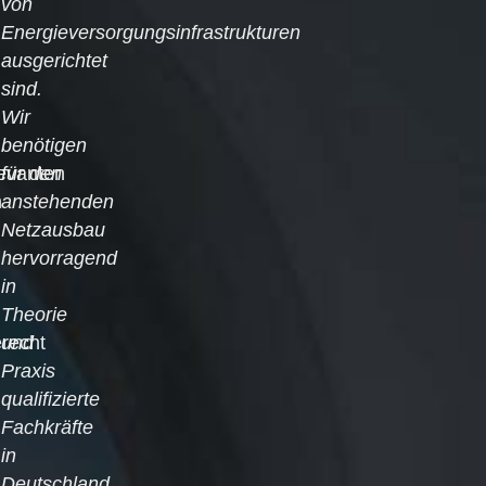
von
Energieversorgungsinfrastrukturen
ausgerichtet
sind.
Wir
benötigen
levanten
für den
n
anstehenden
Netzausbau
hervorragend
in
Theorie
recht
und
Praxis
qualifizierte
Fachkräfte
in
Deutschland