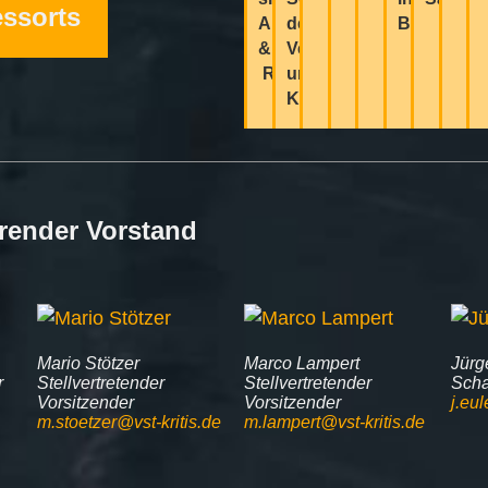
essorts
Arbeiten
der
Berlin
&
Versorgungsnetze
Regelwerke
und
KRITIS
render Vorstand
Mario Stötzer
Marco Lampert
Jürg
r
Stellvertretender
Stellvertretender
Scha
Vorsitzender
Vorsitzender
j.eul
m.stoetzer@vst-kritis.de
m.lampert@vst-kritis.de