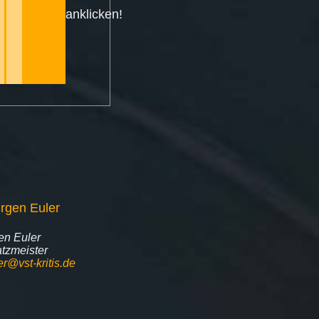
anklicken!
en Euler
tzmeister
er@vst-kritis.de