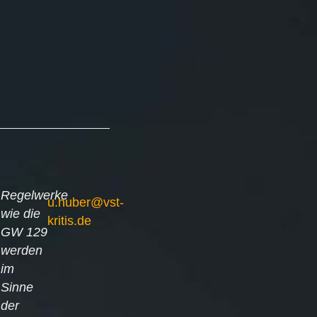
Regelwerke
u.huber@vst-
wie die
kritis.de
GW 129
werden
im
Sinne
der