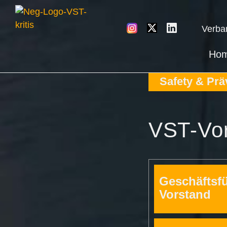
Verba
Ho
Safety & Prä
VST-Vo
Geschäftsf
Vorstand