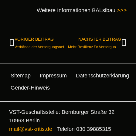
Weitere Informationen BALsibau
>>>
VORIGER BEITRAG
NÄCHSTER BEITRAG
Verbände der Versorgungsnetzbetreiber diskutierten zum Thema Resilienz mit Generalleutnant Bodemann in Berlin
Mehr Resilienz für Versorgungsinfrastruktur und Vorbereitung zur Krisenbewältigung
Sitemap
Impressum
Datenschutz­erklärung
Gender-Hinweis
VST-Geschäftsstelle: Bernburger Straße 32 ·
10963 Berlin
mail@vst-kritis.de
· Telefon 030 39885315